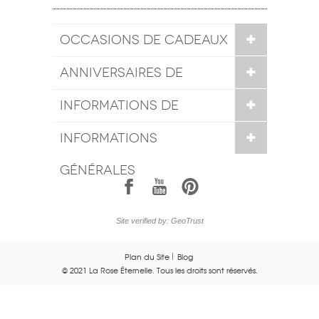
OCCASIONS DE CADEAUX
ANNIVERSAIRES DE
MARIAGE
INFORMATIONS DE
COMMANDE
INFORMATIONS
GÉNÉRALES
1
7
6
Site verified by: GeoTrust
Plan du Site
Blog
© 2021 La Rose Éternelle. Tous les droits sont réservés.