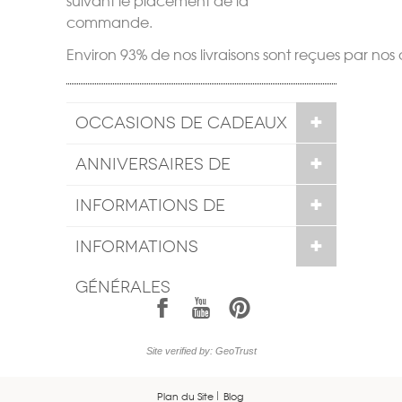
commande.
Environ 93% de nos livraisons sont reçues par nos c
OCCASIONS DE CADEAUX
ANNIVERSAIRES DE
MARIAGE
INFORMATIONS DE
COMMANDE
INFORMATIONS
GÉNÉRALES
1
7
6
Site verified by: GeoTrust
Plan du Site
Blog