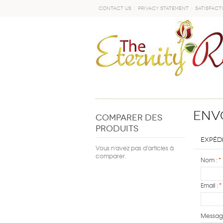
Contact Us
Privacy Statement
Satisfact
DÉMARRER
Envo
COMPARER DES
PRODUITS
Expédi
Vous n'avez pas d'articles à
comparer.
Nom :
*
Email :
*
Messag