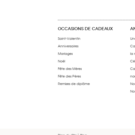
OCCASIONS DE CADEAUX
A
Saint-Valentin
Un
Anniversaires
Ca
Mariages
la
Noël
Cé
Fête des Mères
Ca
Fête des Pères
no
Remises de diplôme
No
No