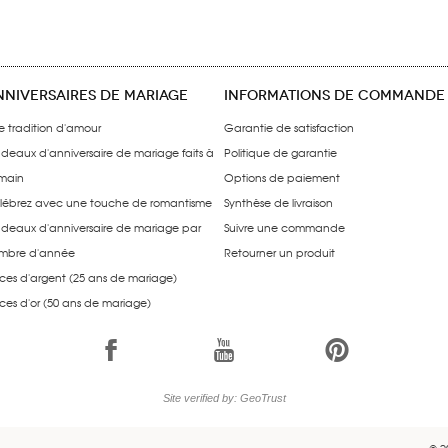
NNIVERSAIRES DE MARIAGE
INFORMATIONS DE COMMANDE
e tradition d'amour
Garantie de satisfaction
deaux d'anniversaire de mariage faits à
Politique de garantie
 main
Options de paiement
lébrez avec une touche de romantisme
Synthèse de livraison
deaux d'anniversaire de mariage par
Suivre une commande
mbre d'année
Retourner un produit
ces d'argent (25 ans de mariage)
ces d'or (50 ans de mariage)
1
7
6
Site verified by: GeoTrust