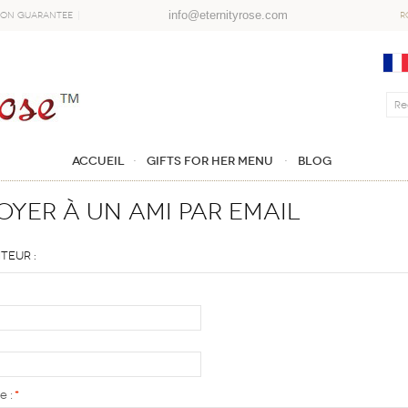
info@eternityrose.com
ion Guarantee
R
Accueil
GIFTS FOR HER MENU
Blog
yer à un ami par email
teur :
e :
*