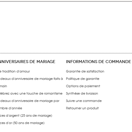
NNIVERSAIRES DE MARIAGE
INFORMATIONS DE COMMANDE
e tradition d'amour
Garantie de satisfaction
deaux d'anniversaire de mariage faits à
Politique de garantie
 main
Options de paiement
lébrez avec une touche de romantisme
Synthèse de livraison
deaux d'anniversaire de mariage par
Suivre une commande
mbre d'année
Retourner un produit
ces d'argent (25 ans de mariage)
ces d'or (50 ans de mariage)