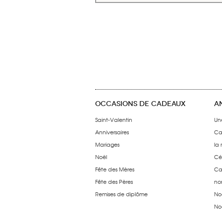
OCCASIONS DE CADEAUX
A
Saint-Valentin
Un
Anniversaires
Ca
Mariages
la
Noël
Cé
Fête des Mères
Ca
Fête des Pères
no
Remises de diplôme
No
No