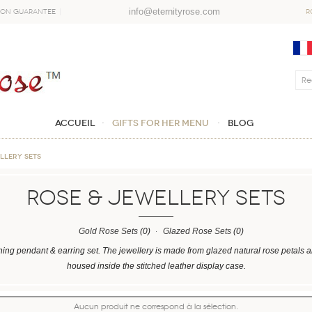
info@eternityrose.com
ion Guarantee
R
Accueil
GIFTS FOR HER MENU
Blog
LLERY SETS
ROSE & JEWELLERY SETS
Gold Rose Sets
(0)
Glazed Rose Sets
(0)
hing pendant & earring set. The jewellery is made from glazed natural rose petals a
housed inside the stitched leather display case.
Aucun produit ne correspond à la sélection.