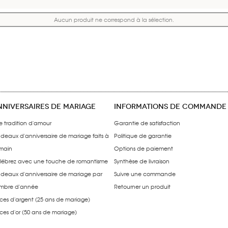
Aucun produit ne correspond à la sélection.
NNIVERSAIRES DE MARIAGE
INFORMATIONS DE COMMANDE
e tradition d'amour
Garantie de satisfaction
deaux d'anniversaire de mariage faits à
Politique de garantie
 main
Options de paiement
lébrez avec une touche de romantisme
Synthèse de livraison
deaux d'anniversaire de mariage par
Suivre une commande
mbre d'année
Retourner un produit
ces d'argent (25 ans de mariage)
ces d'or (50 ans de mariage)