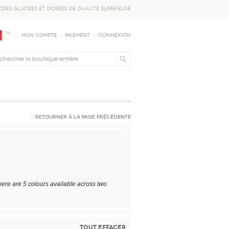
OSES GLACÉES ET DORÉES DE QUALITÉ SUPÉRIEURE
Mon compte
Paiement
Connexion
Retourner à la page précédente
ere are 5 colours available across two
Tout effacer