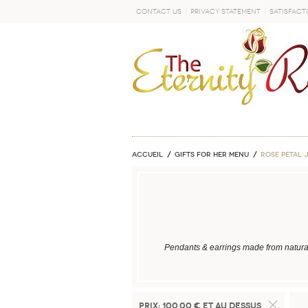
Contact Us
Privacy Statement
Satisfact
DÉMARRER
Accueil
GIFTS FOR HER MENU
ROSE PETAL 
Pendants & earrings made from natural
Prix:
100,00 € et au dessus