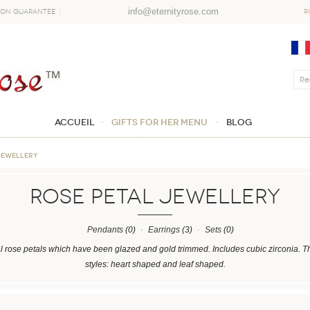
info@eternityrose.com
ion Guarantee
R
Accueil
GIFTS FOR HER MENU
Blog
JEWELLERY
ROSE PETAL JEWELLERY
Pendants
(0)
Earrings
(3)
Sets
(0)
 rose petals which have been glazed and gold trimmed. Includes cubic zirconia. Th
styles: heart shaped and leaf shaped.