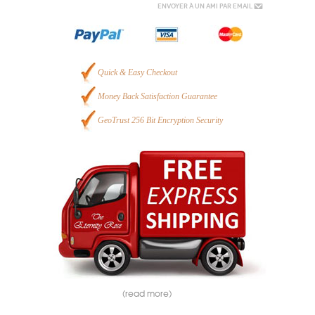
Envoyer à un ami par email
Quick & Easy Checkout
Money Back Satisfaction Guarantee
GeoTrust 256 Bit Encryption Security
(read more)