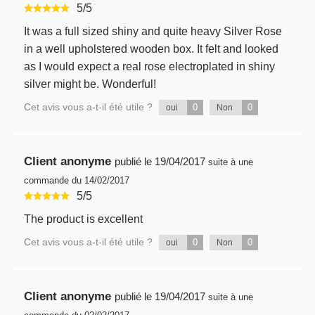
5
/
5
It was a full sized shiny and quite heavy Silver Rose
in a well upholstered wooden box. It felt and looked
as I would expect a real rose electroplated in shiny
silver might be. Wonderful!
Cet avis vous a-t-il été utile ?
0
0
oui
Non
Client anonyme
publié le
19/04/2017
suite à une
commande du 14/02/2017
5
/
5
The product is excellent
Cet avis vous a-t-il été utile ?
0
0
oui
Non
Client anonyme
publié le
19/04/2017
suite à une